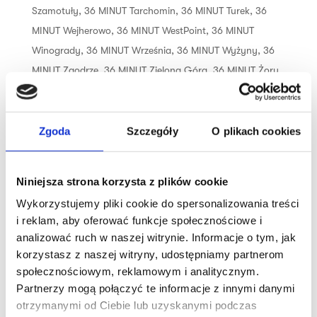
Szamotuły
,
36 MINUT Tarchomin
,
36 MINUT Turek
,
36
MINUT Wejherowo
,
36 MINUT WestPoint
,
36 MINUT
Winogrady
,
36 MINUT Września
,
36 MINUT Wyżyny
,
36
MINUT Zaodrze
,
36 MINUT Zielona Góra
,
36 MINUT Żory
,
36 MINUT Żywiec
Trening dopasowany do Twoich
Zgoda
Szczegóły
O plikach cookies
możliwości i umiejętności, czyli idealna
opcja dla osób, które nie odnajdują się
Niniejsza strona korzysta z plików cookie
w siłowni. 12 ustawionych w okręgu
urządzeń tworzy obwód siłowo-
Wykorzystujemy pliki cookie do spersonalizowania treści
i reklam, aby oferować funkcje społecznościowe i
wytrzymałościowy, dzięki czemu trening
analizować ruch w naszej witrynie. Informacje o tym, jak
jest efektywny i skuteczny. Połączenie
korzystasz z naszej witryny, udostępniamy partnerom
treningu cardio...
społecznościowym, reklamowym i analitycznym.
Partnerzy mogą połączyć te informacje z innymi danymi
otrzymanymi od Ciebie lub uzyskanymi podczas
Szukaj