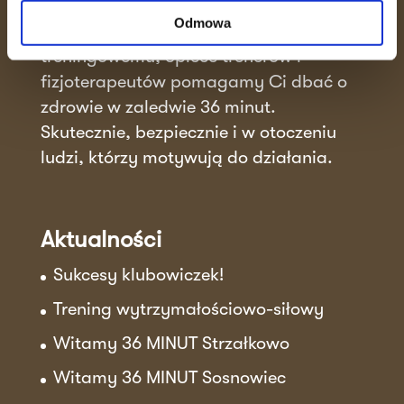
spotyka się ze wspierającą atmosferą.
Odmowa
Dzięki unikalnemu systemowi
treningowemu, opiece trenerów i
fizjoterapeutów pomagamy Ci dbać o
zdrowie w zaledwie 36 minut.
Skutecznie, bezpiecznie i w otoczeniu
ludzi, którzy motywują do działania.
Aktualności
Sukcesy klubowiczek!
Trening wytrzymałościowo-siłowy
Witamy 36 MINUT Strzałkowo
Witamy 36 MINUT Sosnowiec