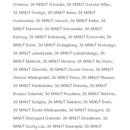
Gniezno
,
36 MINUT Górecka
,
36 MINUT Gorzów Wlkp.
,
36 MINUT Gostyń
,
36 MINUT Iława
,
36 MINUT
Inowrocław
,
36 MINUT Jarocin
,
36 MINUT Kalisz
,
36
MINUT Kamionki
,
36 MINUT Karczówka
,
36 MINUT
Kartuzy
,
36 MINUT Kołobrzeg
,
36 MINUT Komorniki
,
36
MINUT Konin
,
36 MINUT Koziegłowy
,
36 MINUT Krotoszyn
,
36 MINUT Lewobrzeże
,
36 MINUT Łukasińskiego
,
36
MINUT Malbork
,
36 MINUT Morena
,
36 MINUT Na Stoku
,
36 MINUT Oborniki
,
36 MINUT Orunia Górna
,
36 MINUT
Ostrów Wielkopolski
,
36 MINUT Plaza
,
36 MINUT Pleszew
,
36 MINUT Pobiedziska
,
36 MINUT Polanka
,
36 MINUT
Pruszcz Gdański
,
36 MINUT Pruszków
,
36 MINUT Retkinia
,
36 MINUT Sadyba
,
36 MINUT Siekierki
,
36 MINUT Śrem
,
36 MINUT Środa Wielkopolska
,
36 MINUT Stargard
,
36
MINUT Starogard Gdański
,
36 MINUT Strzałkowo
,
36
MINUT Suchy Las
,
36 MINUT Swarzędz
,
36 MINUT