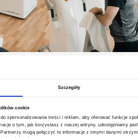
UT
łuty
,
36 MINUT Banino
,
36 MINUT Baranówek
,
36 MINUT Bartodzieje
,
36
sko
,
36 MINUT Cotex
,
36 MINUT Dębica
,
36 MINUT Dzierżoniów
,
36 MINU
Szczegóły
a
,
36 MINUT Gorzów Wlkp.
,
36 MINUT Gostyń
,
36 MINUT Iława
,
36 MIN
6 MINUT Kamionki
,
36 MINUT Karczówka
,
36 MINUT Kartuzy
,
36 MINUT
 plików cookie
36 MINUT Koziegłowy
,
36 MINUT Krotoszyn
,
36 MINUT Lewobrzeże
,
36 M
do spersonalizowania treści i reklam, aby oferować funkcje sp
na
,
36 MINUT Na Stoku
,
36 MINUT Oborniki
,
36 MINUT Orunia Górna
,
3
ormacje o tym, jak korzystasz z naszej witryny, udostępniamy p
INUT Pleszew
,
36 MINUT Pobiedziska
,
36 MINUT Polanka
,
36 MINUT Prusz
Partnerzy mogą połączyć te informacje z innymi danymi otrzym