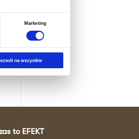
NUT
Marketing
T
b,
ezwól na wszystkie
e
zas to EFEKT