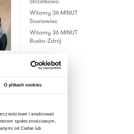
Strzałkowo
Witamy 36 MINUT
Sosnowiec
Witamy 36 MINUT
Busko-Zdrój
T
O plikach cookies
UT
INUT
ołecznościowe i analizować
6
artnerom społecznościowym,
cz
anymi od Ciebie lub