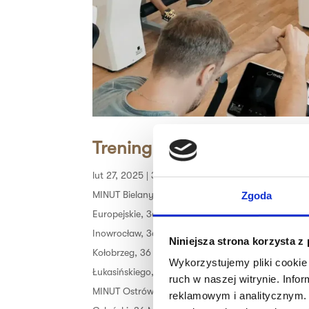
Trening obwodowy 36 MIN
lut 27, 2025
|
36 MINUT Aleksandrów
,
36 MINUT Ba
MINUT Bielany
,
36 MINUT Bochnia
,
36 MINUT Brze
Zgoda
Europejskie
,
36 MINUT Gniezno
,
36 MINUT Góreck
Inowrocław
,
36 MINUT Jarocin
,
36 MINUT Kalisz
,
3
Niniejsza strona korzysta z
Kołobrzeg
,
36 MINUT Komorniki
,
36 MINUT Konin
,
Wykorzystujemy pliki cookie 
Łukasińskiego
,
36 MINUT Malbork
,
36 MINUT More
ruch w naszej witrynie. Inf
MINUT Ostrów Wielkopolski
,
36 MINUT Plaza
,
36 M
reklamowym i analitycznym. 